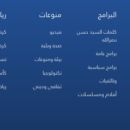
البرامج
منوعات
ريا
كلمات السيد حسن
فيديو
كرة
نصرالله
صحة وبئية
كرة
برامج عامة
بيئة ومنوعات
تن
برامج سياسية
تكنولوجيا
كأس
وثائقيات
ثقافي وديني
ريا
أفلام ومسلسلات