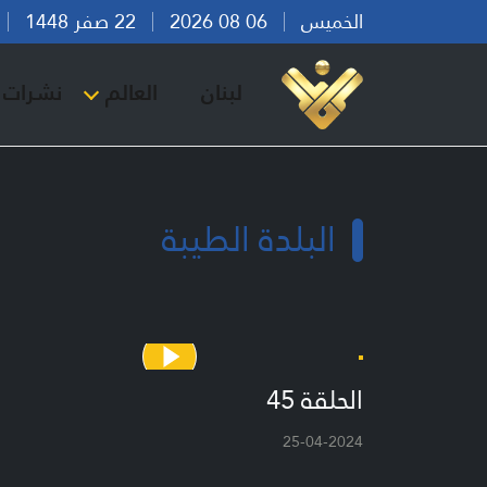
الخميس
06 08 2026
22 صفر 1448
بي
لبنان
العالم
نشرات ا
البلدة الطيبة
الحلقة 45
25-04-2024