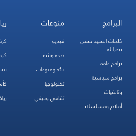
البرامج
منوعات
ريا
كلمات السيد حسن
فيديو
كرة
نصرالله
صحة وبئية
كرة
برامج عامة
بيئة ومنوعات
تن
برامج سياسية
تكنولوجيا
كأس
وثائقيات
ثقافي وديني
ريا
أفلام ومسلسلات