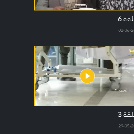
لقة 6
02-06-2
لقة 3
29-05-2