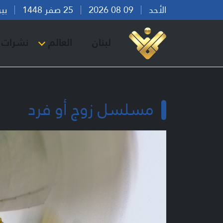
الأحد
09 08 2026
25 صفر 1448
بيروت 
لبنان
العالم
نشرات ا
مسلسل زوج أو فرد