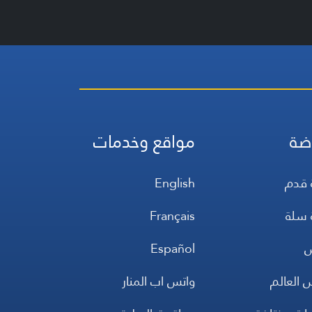
ضة
مواقع وخدمات
 قدم
English
 سلة
Français
س
Español
 العالم
واتس اب المنار