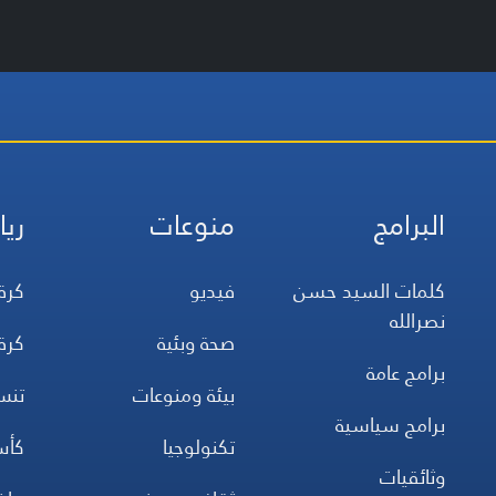
البرامج
منوعات
ريا
كلمات السيد حسن
فيديو
كرة
نصرالله
صحة وبئية
كرة
برامج عامة
بيئة ومنوعات
تن
برامج سياسية
تكنولوجيا
كأس
وثائقيات