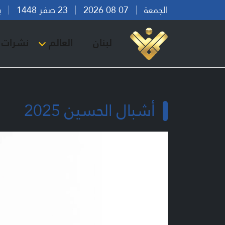
الجمعة
07 08 2026
23 صفر 1448
بيرو
لبنان
العالم
نشرات ا
أشبال الحسين 2025