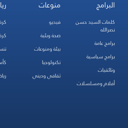
البرامج
منوعات
ريا
كلمات السيد حسن
فيديو
كرة
نصرالله
صحة وبئية
كرة
برامج عامة
بيئة ومنوعات
تن
برامج سياسية
تكنولوجيا
كأس
وثائقيات
ثقافي وديني
ريا
أفلام ومسلسلات