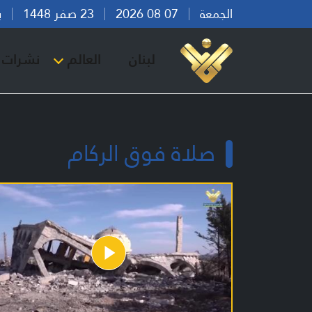
الجمعة
07 08 2026
23 صفر 1448
بيرو
لبنان
العالم
نشرات ا
صلاة فوق الركام