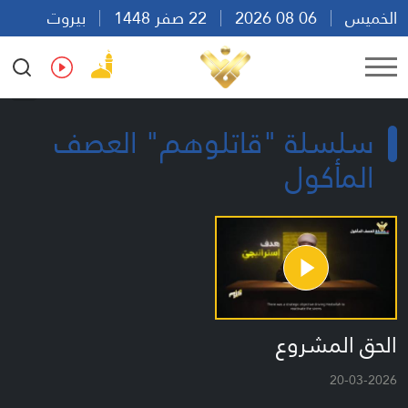
الخميس
06 08 2026
22 صفر 1448
بيروت
05:10
Ar
En
Fr
Es
سلسلة "قاتلوهم" العصف
المأكول
الحق المشروع
20-03-2026