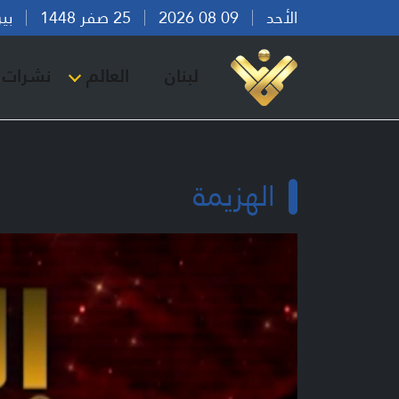
الأحد
09 08 2026
25 صفر 1448
بيروت 
لبنان
العالم
نشرات ا
الهزيمة