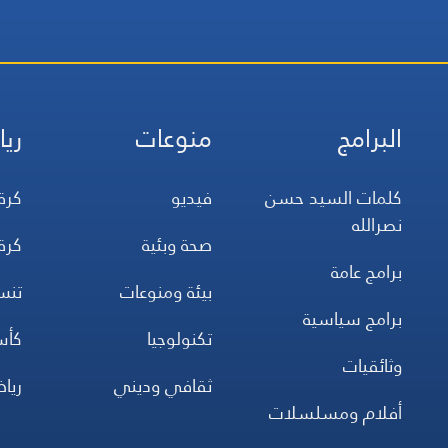
البرامج
منوعات
ريا
كلمات السيد حسن
فيديو
كرة
نصرالله
صحة وبئية
كرة
برامج عامة
بيئة ومنوعات
تن
برامج سياسية
تكنولوجيا
كأس
وثائقيات
ثقافي وديني
ريا
أفلام ومسلسلات