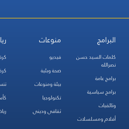
البرامج
منوعات
ريا
كلمات السيد حسن
فيديو
كرة
نصرالله
صحة وبئية
كرة
برامج عامة
بيئة ومنوعات
تن
برامج سياسية
تكنولوجيا
كأس
وثائقيات
ثقافي وديني
ريا
أفلام ومسلسلات