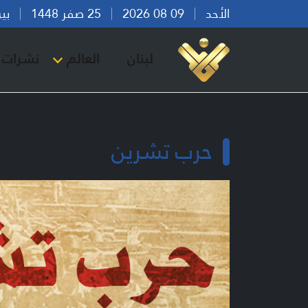
الأحد
09 08 2026
25 صفر 1448
بيروت 
لبنان
العالم
نشرات ا
حرب تشرين