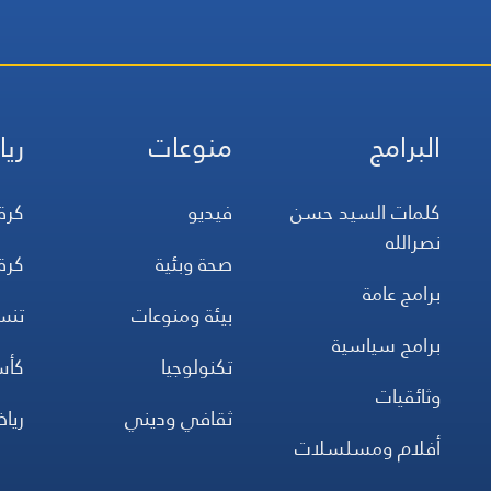
البرامج
منوعات
ريا
كلمات السيد حسن
فيديو
كرة
نصرالله
صحة وبئية
كرة
برامج عامة
بيئة ومنوعات
تن
برامج سياسية
تكنولوجيا
كأس
وثائقيات
ثقافي وديني
ريا
أفلام ومسلسلات