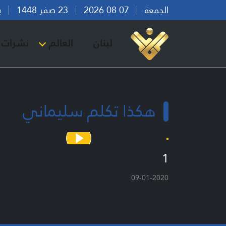
الجمعة
07 08 2026
23 صفر 1448
بيرو
لبنان
العالم
نشرات ا
هكذا تكلم سليماني
1
09-01-2020