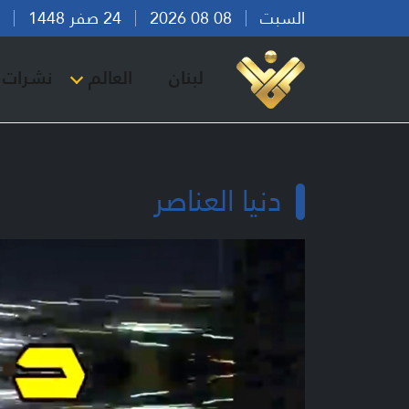
السبت
08 08 2026
24 صفر 1448
بير
لبنان
العالم
نشرات ا
دنيا العناصر