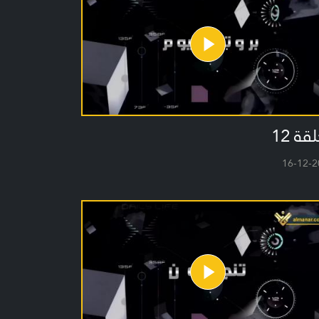
قة 12
16-12-2