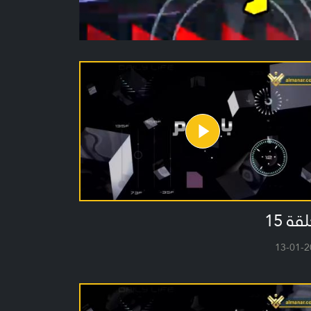
قة 15
13-01-2