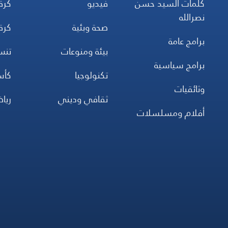
كلمات السيد حسن
فيديو
كرة
نصرالله
صحة وبئية
كرة
برامج عامة
بيئة ومنوعات
تن
برامج سياسية
تكنولوجيا
كأس
وثائقيات
ثقافي وديني
ريا
أفلام ومسلسلات