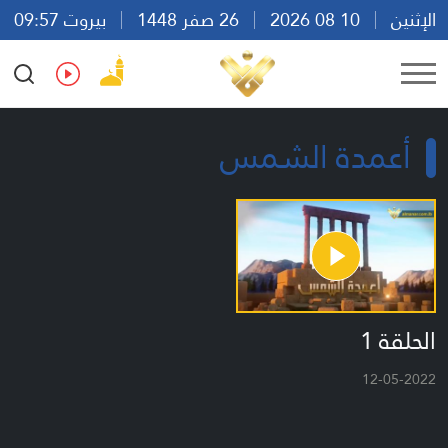
الإثنين
10 08 2026
26 صفر 1448
بيروت 09:57
Ar
En
Fr
Es
أعمدة الشمس
الحلقة 1
12-05-2022