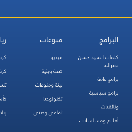
البرامج
منوعات
ريا
كلمات السيد حسن
فيديو
كرة
نصرالله
صحة وبئية
كرة
برامج عامة
بيئة ومنوعات
تن
برامج سياسية
تكنولوجيا
كأس
وثائقيات
ثقافي وديني
ريا
أفلام ومسلسلات