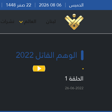
الخميس
06 08 2026
22 صفر 1448
بي
لبنان
العالم
نشرات ا
الوهم القاتل 2022
الحلقة 1
26-06-2022