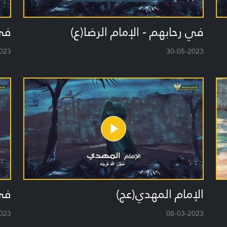
في رحابهم - الإمام الرضا(ع)
في 
023
30-05-2023
الإمام المهدي(عج)
في 
023
08-03-2023