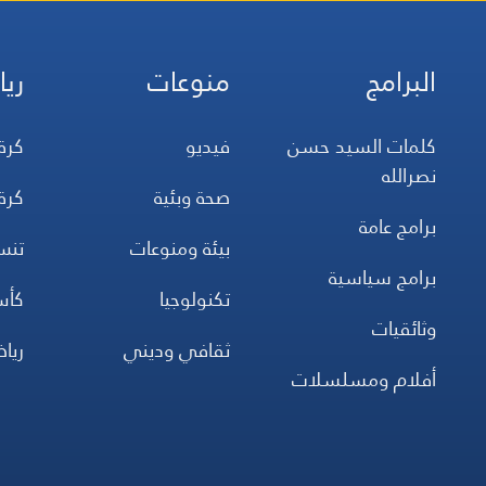
البرامج
منوعات
ريا
كلمات السيد حسن
فيديو
كرة
نصرالله
صحة وبئية
كرة
برامج عامة
بيئة ومنوعات
تن
برامج سياسية
تكنولوجيا
كأس
وثائقيات
ثقافي وديني
ريا
أفلام ومسلسلات