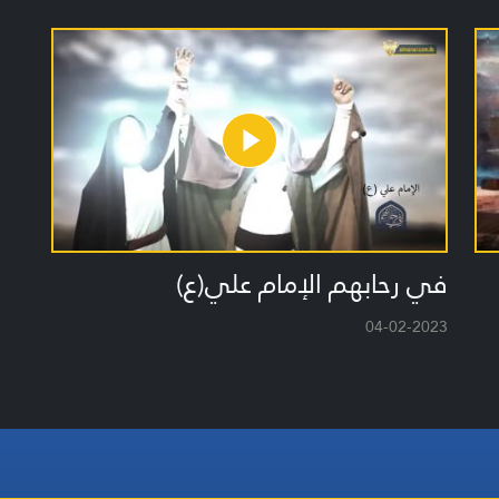
في رحابهم الإمام علي(ع)
04-02-2023