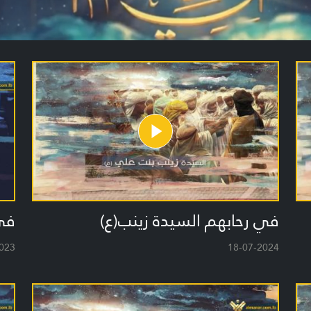
في رحابهم السيدة زينب(ع)
في 
023
18-07-2024