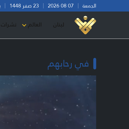
الجمعة
07 08 2026
23 صفر 1448
بيرو
لبنان
العالم
نشرات ا
في رحابهم