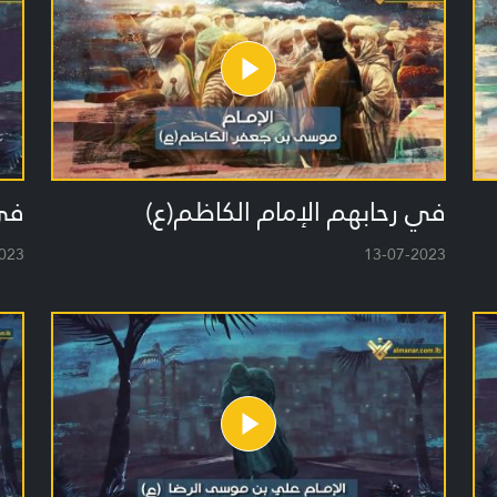
في رحابهم الإمام الكاظم(ع)
في 
023
13-07-2023