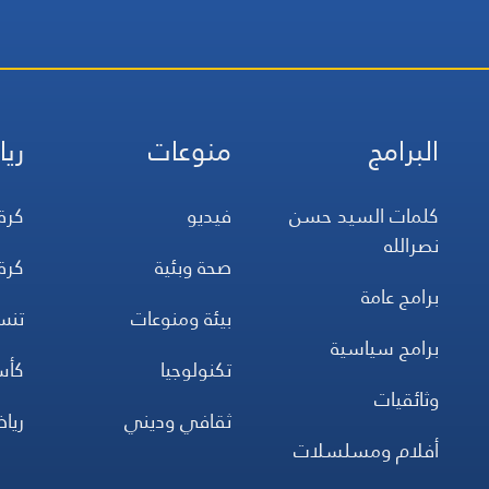
البرامج
منوعات
ريا
كلمات السيد حسن
فيديو
كرة
نصرالله
صحة وبئية
كرة
برامج عامة
بيئة ومنوعات
تن
برامج سياسية
تكنولوجيا
كأس
وثائقيات
ثقافي وديني
ريا
أفلام ومسلسلات