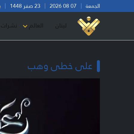
الجمعة
07 08 2026
23 صفر 1448
بيرو
لبنان
العالم
نشرات ا
على خطى وهب