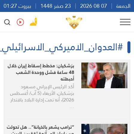
23 صفر 1448
بيروت 01:27
Ar
En
Fr
Es
_الاميركي_الاسرائيلي_على_ايران
بزشكيان: مخطط إسقاط إيران خلال
48 ساعة فشل ووحدة الشعب
أحبطته
أكد الرئيس الإيراني مسعود
بزشكيان، الأربعاء (5 آب/ أغسطس
2026)، أنه تمت إدارة البلاد باقتدار
…
“ترامب يشعر بالخيانة”.. هل تحولت
حرب إيران إلى أزمة ثقة بين البيت