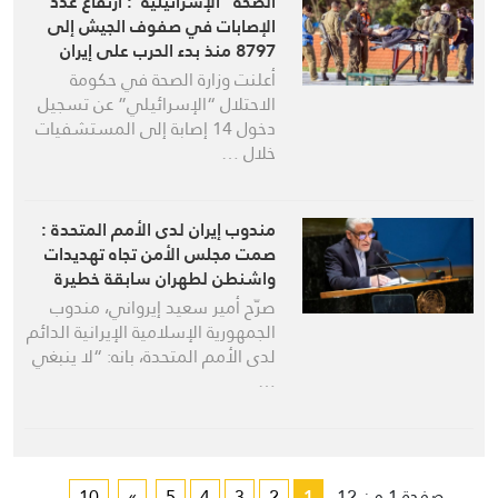
الصحة “الإسرائيلية”: ارتفاع عدد
الإصابات في صفوف الجيش إلى
8797 منذ بدء الحرب على إيران
أعلنت وزارة الصحة في حكومة
الاحتلال “الإسرائيلي” عن تسجيل
دخول 14 إصابة إلى المستشفيات
خلال …
مندوب إيران لدى الأمم المتحدة :
صمت مجلس الأمن تجاه تهديدات
واشنطن لطهران سابقة خطيرة
صرّح أمير سعيد إيرواني، مندوب
الجمهورية الإسلامية الإيرانية الدائم
لدى الأمم المتحدة، بانه: “لا ينبغي
…
...
10
»
5
4
3
2
1