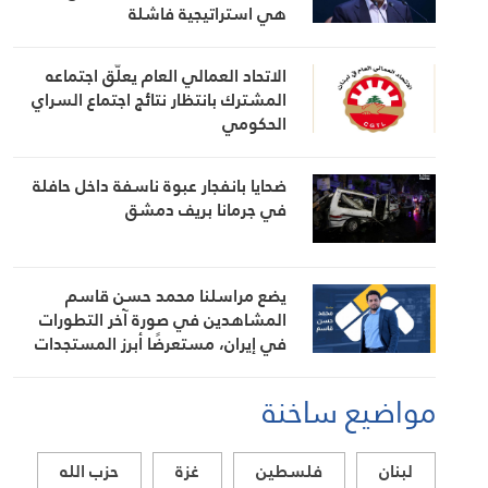
هي استراتيجية فاشلة
الاتحاد العمالي العام يعلّق اجتماعه
المشترك بانتظار نتائج اجتماع السراي
الحكومي
ضحايا بانفجار عبوة ناسفة داخل حافلة
في جرمانا بريف دمشق
يضع مراسلنا محمد حسن قاسم
المشاهدين في صورة آخر التطورات
في إيران، مستعرضًا أبرز المستجدات
على الساحتين السياسية والميدانية،
إلى جانب المواقف الرسمية وأبرز
ساخنة
التطورات ذات الصلة بالشأنين الداخلي
والإقليمي
فلسطين
غزة
حزب الله