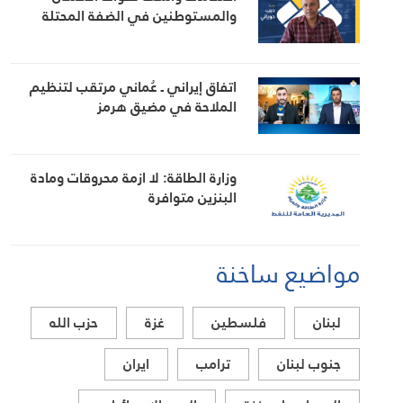
والمستوطنين في الضفة المحتلة
اتفاق إيراني ـ عُماني مرتقب لتنظيم
الملاحة في مضيق هرمز
وزارة الطاقة: لا ازمة محروقات ومادة
البنزين متوافرة
مواضيع ساخنة
لبنان
فلسطين
غزة
حزب الله
جنوب لبنان
ترامب
ايران