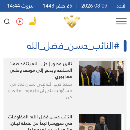
الأحد
09 08 2026
25 صفر 1448
بيروت 14:44
Ar
En
Fr
Es
#النائب_حسن_فضل_الله
تقرير مصور | حزب الله ينتقد صمت
السلطة ويدعو إلى موقف وطني
مما يجري
شدد حزب الله على لسان عدد من
مسؤوليه على أن ما يقوم به العدو
من …
النائب حسن فضل الله: المفاوضات
في سويسرا تبدأ من نقطة لبنان،
وشعبنا سيستفيد منها