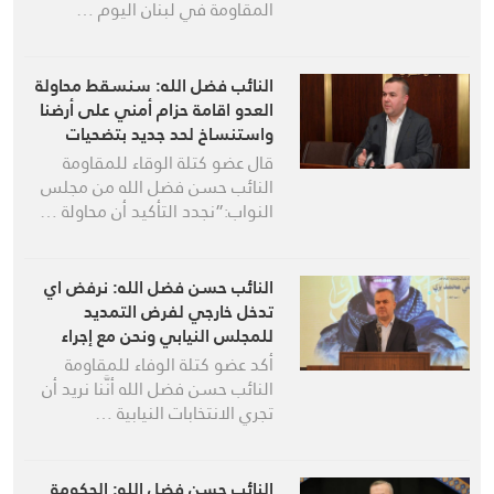
المقاومة في لبنان اليوم …
النائب فضل الله: سنسقط محاولة
العدو اقامة حزام أمني على أرضنا
واستنساخ لحد جديد بتضحيات
المقاومة وصمود شعبنا
قال عضو كتلة الوقاء للمقاومة
النائب حسن فضل الله من مجلس
النواب:”نجدد التأكيد أن محاولة …
النائب حسن فضل الله: نرفض اي
تدخل خارجي لفرض التمديد
للمجلس النيابي ونحن مع إجراء
الانتخابات في مواعيدها الدستورية
أكد عضو كتلة الوفاء للمقاومة
النائب حسن فضل الله أنَّنا نريد أن
تجري الانتخابات النيابية …
النائب حسن فضل الله: الحكومة