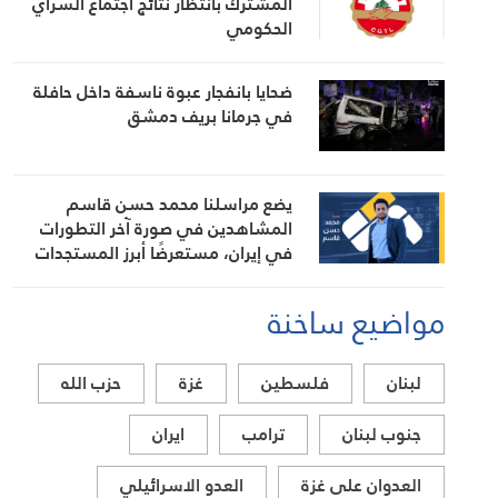
المشترك بانتظار نتائج اجتماع السراي
الحكومي
ضحايا بانفجار عبوة ناسفة داخل حافلة
في جرمانا بريف دمشق
يضع مراسلنا محمد حسن قاسم
المشاهدين في صورة آخر التطورات
في إيران، مستعرضًا أبرز المستجدات
على الساحتين السياسية والميدانية،
إلى جانب المواقف الرسمية وأبرز
مواضيع ساخنة
التطورات ذات الصلة بالشأنين الداخلي
والإقليمي
لبنان
فلسطين
غزة
حزب الله
جنوب لبنان
ترامب
ايران
العدوان على غزة
العدو الاسرائيلي