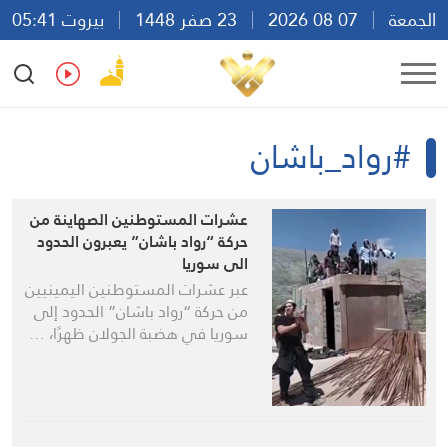
الجمعة
07 08 2026
23 صفر 1448
بيروت 05:41
Ar
En
Fr
Es
#رواد_باشان
عشرات المستوطنين الصهاينة من
حركة “رواد باشان” يعبرون الحدود
الى سوريا
عبر عشرات المستوطنين اليمينيين
من حركة “رواد باشان” الحدود إلى
سوريا في هضبة الجولان ظهرًا، …