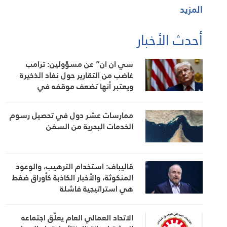
المزيد
أحدث الأخبار
سي ان ان” عن مسؤولين: ترامب
غاضب من التقارير حول نفاد الذخيرة
ويعتبر أنها تضعف موقفه في
المفاوضات
ممارسات عشر دول في تحصيل رسوم
الخدمات البحرية من السفن
قاليباف: استخدام الترهيب، والوعود
المنكوثة، والأخبار الكاذبة كأوراق ضغط
هي استراتيجية فاشلة
الاتحاد العمالي العام يعلّق اجتماعه