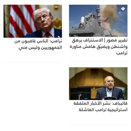
تقرير مصور | الاستنزاف يرهق
ترامب: الناس غاضبون من
واشنطن ويضيّق هامش مناورة
الجمهوريين وليس مني
ترامب
قاليباف: نشر الأخبار الملفقة
استراتيجية ترامب الفاشلة