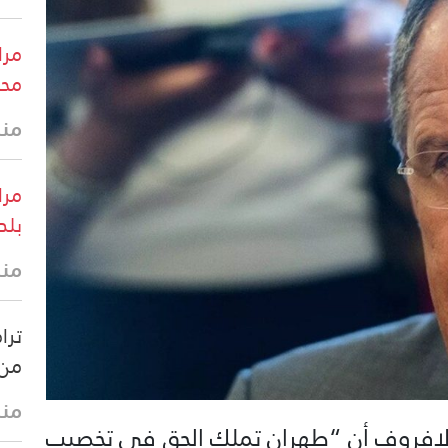
مرا
محي
منذ 39 
مرا
بلد
منذ
ترا
من 
منذ
 لافروف أن “طهران تملك الحق في تخصيب