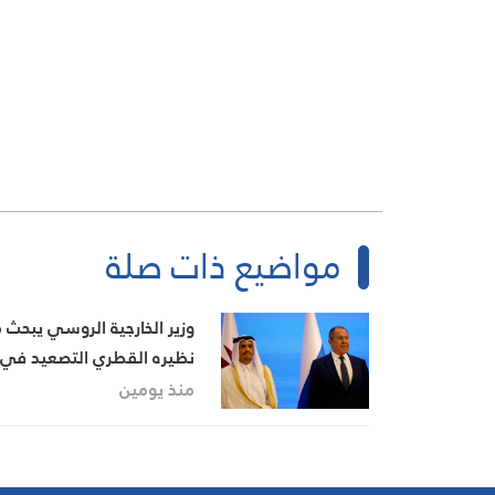
مواضيع ذات صلة
وزير الخارجية الروسي يبحث 
نظيره القطري التصعيد في
الخليج وضرورة استئناف
منذ يومين
المفاوضات