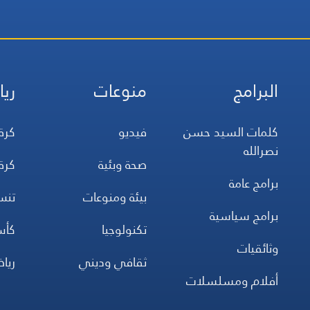
البرامج
منوعات
ريا
كلمات السيد حسن
فيديو
كرة
نصرالله
صحة وبئية
كرة
برامج عامة
بيئة ومنوعات
تن
برامج سياسية
تكنولوجيا
كأس
وثائقيات
ثقافي وديني
ريا
أفلام ومسلسلات