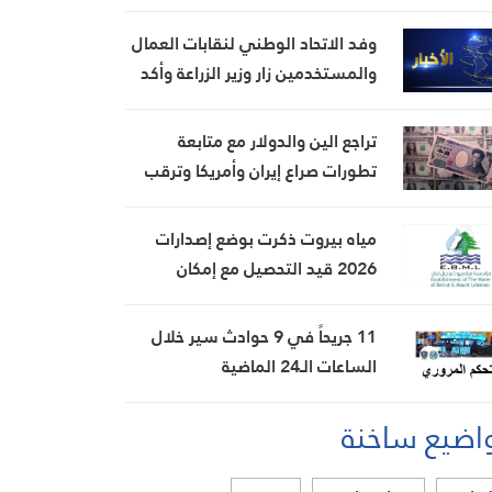
وفد الاتحاد الوطني لنقابات العمال
والمستخدمين زار وزير الزراعة وأكد
ضرورة إطلاق برنامج وطني لدعم
المزارعين والعمال الزراعيين
تراجع الين والدولار مع متابعة
تطورات صراع إيران وأمريكا وترقب
تقرير الوظائف
مياه بيروت ذكرت بوضع إصدارات
2026 قيد التحصيل مع إمكان
التقسيط لمدة 5 أشهر
11 جريحاً في 9 حوادث سير خلال
الساعات الـ24 الماضية
اضيع ساخنة