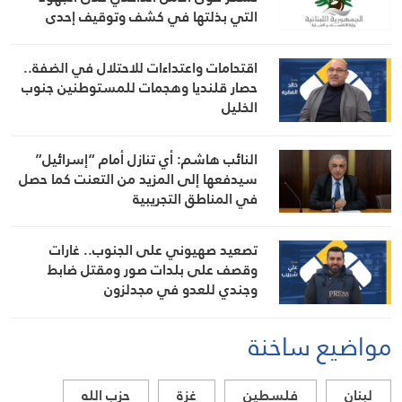
التي بذلتها في كشف وتوقيف إحدى
المشتبه بهن بانتحال صفة “مفتشة في
الوزارة
اقتحامات واعتداءات للاحتلال في الضفة..
حصار قلنديا وهجمات للمستوطنين جنوب
الخليل
النائب هاشم: أي تنازل أمام “إسرائيل”
سيدفعها إلى المزيد من التعنت كما حصل
في المناطق التجريبية
تصعيد صهيوني على الجنوب.. غارات
وقصف على بلدات صور ومقتل ضابط
وجندي للعدو في مجدلزون
مواضيع ساخنة
لبنان
فلسطين
غزة
حزب الله