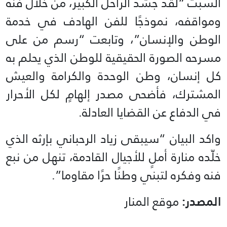
السبت “لقد جسّد الراحل الكبير، من خلال فنه
ومواقفه، نموذجًا للفن الهادف في خدمة
الوطن والإنسان”، وتابعت “رسم ‏من على
مسرحه الصورة الحقيقية للوطن الذي يحلم به
كل إنسان، وطن الوحدة والكرامة والعيش
‏المشترك، فأضحى مصدر إلهامٍ لكل الأحرار
في الدفاع عن القضايا العادلة.
واكد البيان “سيبقى زياد الرحباني بإرثه الذي
خلّده منارة أملٍ للأجيال القادمة، تنهل من نبع
فنه وفكره لتبني وطنًا ‏حرًا مقاوما”.
المصدر:
موقع المنار