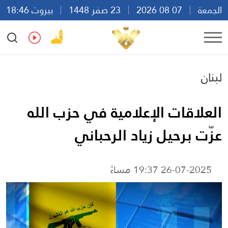
الجمعة
07 08 2026
23 صفر 1448
بيروت 18:46
Ar
En
Fr
Es
لبنان
العلاقات الإعلامية في حزب الله
عزّت برحيل زياد الرحباني
26-07-2025 19:37 مساءً