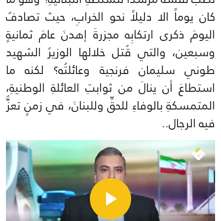
كان يوماً الا دليلاً نحو الخرابِ، حيث تصادفُ
اليومَ ذكرى ارتكابِه مجزرةَ إهدنَ عامَ ثمانيةٍ
وسبعين، والتي قُتل خلالها الوزيرُ الشهيد
طوني سليمان فرنجية وعائلتُه؟ لكنه ما
استطاعَ أن ينالَ من ثوابتِ العائلةِ الوطنيةِ،
المتمسكةِ بالوفاءِ للحقِّ وللبنانَ، في زمنٍ تعزُّ
فيه الرجال..