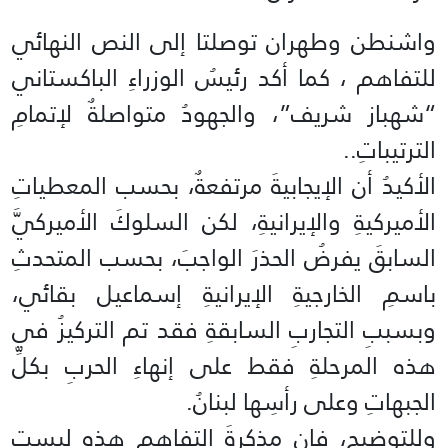
واشنطن وطهران توصلتا إلى النص النهائي
للتفاهم ، كما أكد رئيسُ الوزراءِ الباكستاني
“شهباز شريف”، والجهودُ متواصلةٌ لإتمامِ
الترتيباتِ..
الأكيدُ أن الإيجابيةَ مرتفعةٌ، بحسب المعطياتِ
الأميركيةِ والإيرانيةِ، لكن السلوكَ الأميركيَّ
السابقَ يفرضُ الحذرَ الواجبَ، بحسب المتحدثِ
باسمِ الخارجيةِ الإيرانيةِ إسماعيل بقائي،
وبسببِ التجاربِ السابقةِ فقد تم التركيزُ في
هذه المرحلةِ فقط على إنهاءِ الحربِ بكلِّ
الجبهاتِ وعلى رأسِها لبنانُ.
وللتوضيحِ، فإن مذكرةَ التفاهمِ هذه ليست