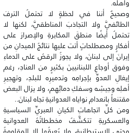
وأهلُه.
وصحيحٌ أننا في لحظةٍ لا تحتملُ الترفَ
الطائفيَّ ولا التجاذبَ المناطقيَّ، لكنها لا
تحتملُ أيضًا منطقَ المكابرةِ والإصرارَ على
أفكارٍ ومصطلحاتٍ أتت عليها نتائجُ الميدانِ من
إيرانَ إلى لبنانَ، ولا يجوزُ الرقصُ على الدماءِ
وفوق أوجاعِ اللبنانيينَ بكثيرٍ من العنادِ، رغم
إيغالِ العدوِّ بإجرامِه وتدميرِه للبلدِ، وتهجيرِ
أهلِه وجيشِه وسفكِ دمائِهم، ولا يزال البعض
مقتنعاً بانعدامِ نواياه العدوانيةِ تجاه لبنانَ..
ومن كلِّ اتجاهاتِ الكيانِ العبريِّ السياسيةِ
والعسكريةِ تتكشَّفُ مخططاتُهُ العدوانية
وحتى الاستيطانية، ولا يُعيقُها الا المقاومةُ