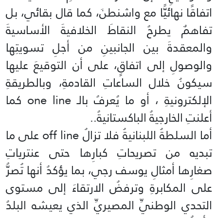
اتفاقًا نهائيًّا مع واشنطنَ، كما قال بقائي، بل
تفاهمٌ يطرحُ النقاطَ الخلافيةَ الأساسيةَ
والمعقدةَ بين الجانبينِ من أجلِ تسويتِها
والوصولِ إلى اتفاقٍ، على أن التوقيعَ عليها
سيكونُ خلال الساعاتِ القادمةِ، وبالطريقةِ
الإلكترونيةِ ، أو ما يُعرفُ بالـ one line كما
أعلنتِ الخارجيةُ الباكستانيةُ..
أما السلطةُ اللبنانيةُ فلا تزالُ off line على ما
تبديه من تصريحاتِ كبارِها حتى عنترياتِ
صغارِها أمثالِ يوسف رجي، بما يؤكدُ أنها تُصرُّ
على المكابرةِ وترفضُ الارتقاءَ إلى مستوى
التحدي الوطنيِّ المصيريِّ الذي يعيشه البلدُ