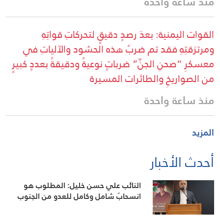
منذ ساعة واحدة
القوات اليمنية: بعدَ رصدٍ دقيقٍ لتحركاتِ قواتِهِ
ومرتزقتِهِ فقد تم ضربُ هذه الحشود والآلياتِ في
معسكرِ “صحنِ الجنِّ” ضرباتٍ نوعيةً ودقيقةً بعددٍ كبيرٍ
من الصواريخِ والطائرات المسيرة
منذ ساعة واحدة
المزيد
أحدث الأخبار
النائب علي حسن خليل: المطلوب هو
انسحابٌ شامل وكامل للعدو من الجنوب