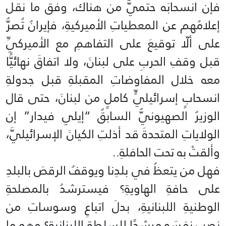
فإن انسحابَه حتميٌّ من هناك، وفق ما نقل
إعلامُهم عن المعطياتِ الأميركيةِ، فإيرانُ تُصرُّ
على ألّا توقيعَ على التفاهمِ مع الأميركيِّ
قبل وقفِ الحربِ على لبنانَ، ولا اتفاقَ نهائيًّا
معه خلال المفاوضاتِ المقبلةِ قبل جدولةِ
انسحابٍ إسرائيليٍّ كاملٍ من لبنانَ، حتى قال
الوزيرُ الصهيونيُّ السابقُ “إيلي فيدار” إن
الولاياتِ المتحدةَ قد أذلتِ الكيانَ الإسرائيليَّ،
وألقتْ به تحت الحافلةِ..
فهل من يتعظُ في بلدِنا ويوقفُ الرقصَ بالبلدِ
على حافةِ الهاويةِ؟ فيسترشدُ بالمصلحةِ
الوطنيةِ اللبنانيةِ، بدلَ اتباعِ وسوساتِ من
نصب نفسَه مرشدًا للسلطةِ اللبنانيةِ؟ وهو ما