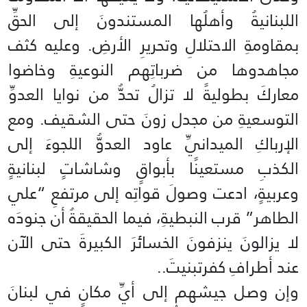
اللبنانيةُ وأهلُها المستندونَ إلى الحقِّ
بمقاومةِ الاحتلالِ وتحريرِ الأرضِ. وعليه كثف
مجاهدوها من ضرباتِهم النوعيةِ وخاضوا
معاركَ بطوليةً لا تزالُ تحدُّ من نوايا العدوِّ
التوسعيةِ من مجدل زونَ حتى الشقيف. ومع
الإرباكِ الميدانيِّ عاود العدوُّ اللجوءَ إلى
الكذبِ مستعينًا بأبواقٍ وشاشاتٍ لبنانيةٍ
وعربيةٍ، ادعت وصولَ قواتِه إلى مرتفعِ “علي
الطاهر” قرب النبطيةِ، فيما الحقيقةُ أن جنودَه
لا يزالونَ ينزفونَ الخسائرَ الكبيرةَ حتى الآن
عند أطرافِ كفرتبنيتَ..
وإن وصل جيشهم إلى أيِّ مكانٍ في لبنانَ