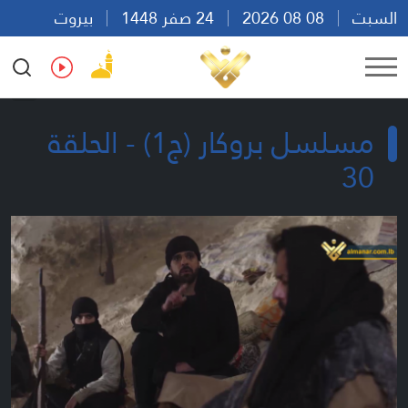
السبت
08 08 2026
24 صفر 1448
بيروت
10:54
Ar
En
Fr
Es
مسلسل بروكار (ج1) - الحلقة
30