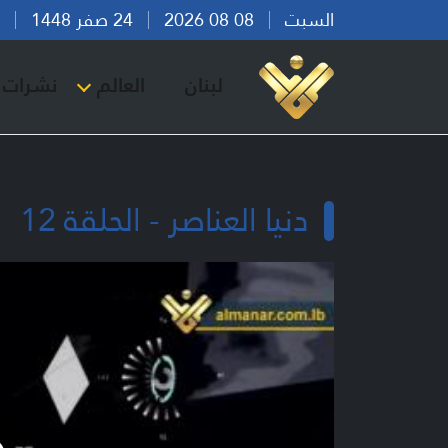
السبت
08 08 2026
24 صفر 1448
بير
لبنان
العالم
نشرات ا
دنيا العناصر - الحلقة 12