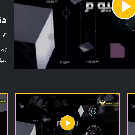
Pla
دن
Vide
تاريخ ا
تعر
دنيا