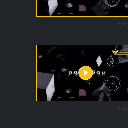
ة 15
ة 12