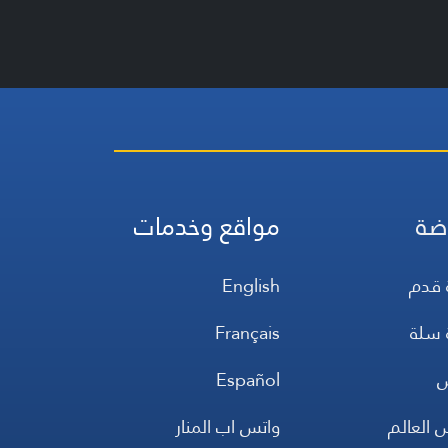
ضة
مواقع وخدمات
 قدم
English
 سلة
Français
س
Español
 العالم
واتس اب المنار