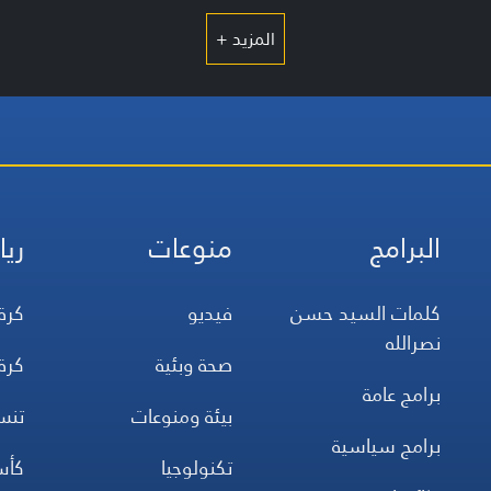
المزيد +
البرامج
منوعات
ريا
كلمات السيد حسن
فيديو
كرة
نصرالله
صحة وبئية
كرة
برامج عامة
بيئة ومنوعات
تن
برامج سياسية
تكنولوجيا
كأس