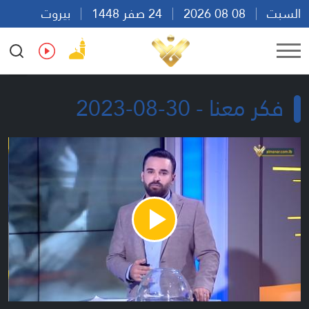
السبت
08 08 2026
24 صفر 1448
بيروت
06:08
Ar
En
Fr
Es
فكر معنا - 30-08-2023
Play
Video