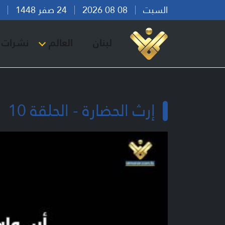
السبت
08 08 2026
24 صفر 1448
بير
لبنان
العالم
نشرات ا
إرث الحضارة - الحلقة 10