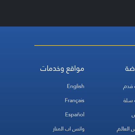
ضة
مواقع وخدمات
 قدم
English
 سلة
Français
س
Español
 العالم
واتس اب المنار