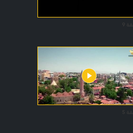
قة 9
قة 5