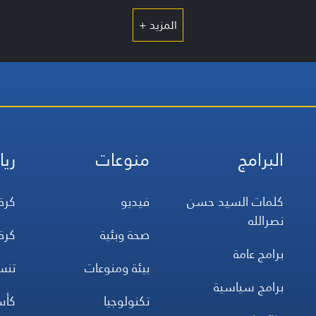
المزيد +
البرامج
منوعات
ريا
كلمات السيد حسن
فيديو
كرة
نصرالله
صحة وبئية
كرة
برامج عامة
بيئة ومنوعات
تن
برامج سياسية
تكنولوجيا
كأس