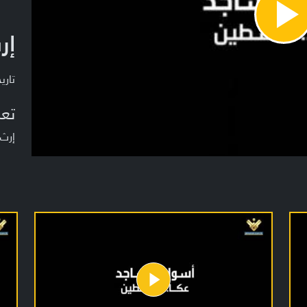
Pla
إر
Vide
تاريخ ا
تعر
إرث 