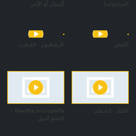
السانتولينا
ألريحان أو الآس
القطن
الأرقطيون - القطرب
القبّار - الشفلّح
Mentha microphilla -
النعنع البري