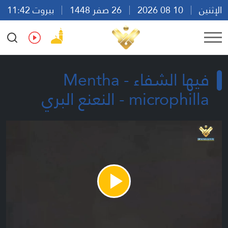
الإثنين
10 08 2026
26 صفر 1448
بيروت 11:42
Ar
En
Fr
Es
فيها الشفاء - Mentha
microphilla - النعنع البري
Play
Video