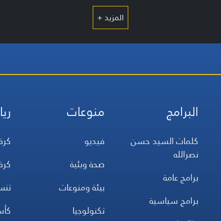
المزيد +
البرامج
منوعات
ريا
كلمات السيد حسن
فيديو
كرة
نصرالله
صحة وبئية
كرة
برامج عامة
بيئة ومنوعات
تن
برامج سياسية
تكنولوجيا
كأس