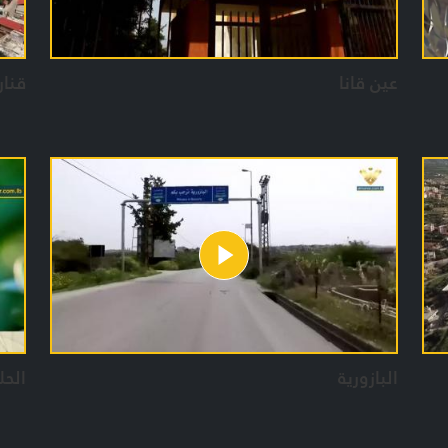
عين قانا
قنار
البازورية
الحلق