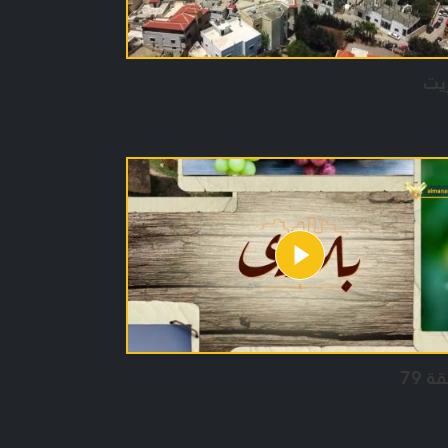
يت
ة 79