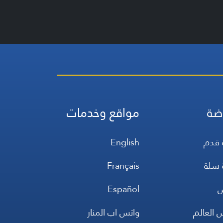
ضة
مواقع وخدمات
 قدم
English
 سلة
Français
س
Español
 العالم
واتس اب المنار