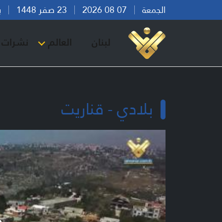
الجمعة
07 08 2026
23 صفر 1448
بيرو
لبنان
العالم
نشرات ا
بلادي - قناريت