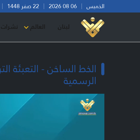
الخميس
06 08 2026
22 صفر 1448
بي
لبنان
العالم
نشرات ا
الخط الساخن - التعبئة ال
الرسمية