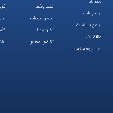
نصرالله
صحة وبئية
كرة
برامج عامة
بيئة ومنوعات
تن
برامج سياسية
تكنولوجيا
كأس
وثائقيات
ثقافي وديني
ريا
أفلام ومسلسلات