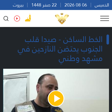
الخميس
06 08 2026
22 صفر 1448
بيروت
07:49
Ar
En
Fr
Es
الخط الساخن - صيدا قلب
الجنوب يحتضن النازحين في
مشهد وطني
Play
Video