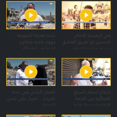
في اربعينية الامام
بلدة معركة الجنوبية ..
الحسين (ع) طريق العشق
جهود بلدية وتعاون
يرسم مشهديات في
إجتماعي لرفع آثار
بعلبك
العدوان رغم الدمار
والمجازر الصهيونية
ارتفاع اسعار السلع
العمل البلدي في بلدة
الغذائية بين الازمة
طيردبا .. اصرار على تحدي
الاقتصادية والرقابة
العدوان