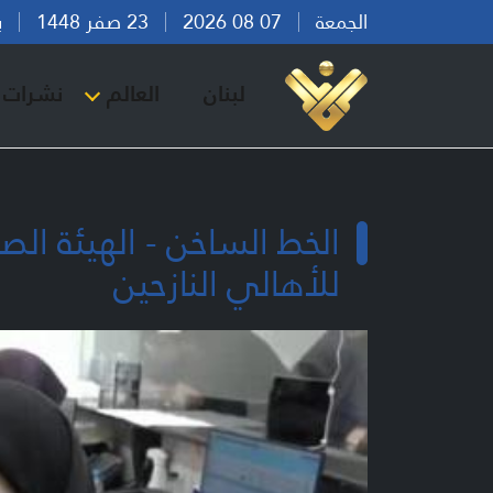
الجمعة
07 08 2026
23 صفر 1448
بيرو
لبنان
العالم
نشرات ا
الخط الساخن - الهيئة ال
للأهالي النازحين