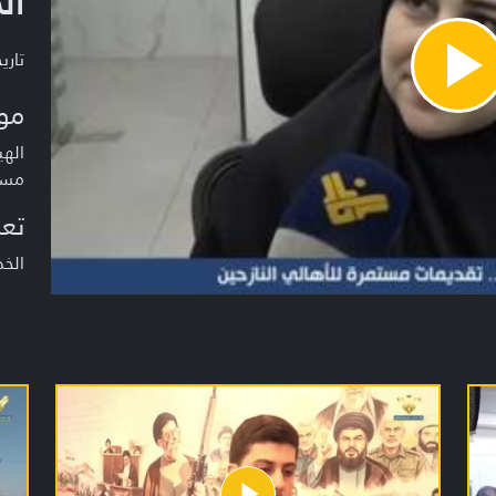
ال
تاريخ ا
Pla
Vide
مو
الهي
مستم
تعر
الخ