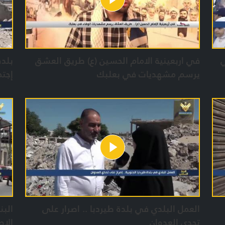
ي
في اربعينية الامام الحسين (ع) طريق العشق
بلدة
يرسم مشهديات في بعلبك
إجتم
الصه
العمل البلدي في بلدة طيردبا .. اصرار على
البن
تحدي العدوان
الاص