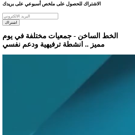
الاشتراك للحصول على ملخص أسبوعي على بريدك
اشتراك
الخط الساخن - جمعيات مختلفة في يوم
مميز .. انشطة ترفيهية ودعم نفسي