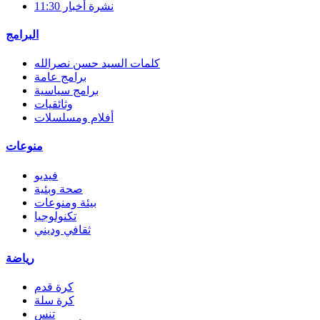
نشرة أخبار 11:30
البرامج
كلمات السيد حسن نصرالله
برامج عامة
برامج سياسية
وثائقيات
أفلام ومسلسلات
منوعات
فيديو
صحة وبئية
بيئة ومنوعات
تكنولوجيا
ثقافي وديني
رياضة
كرة قدم
كرة سلة
تنس