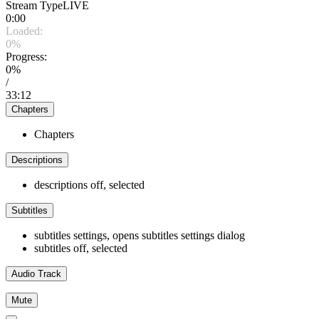
Stream Type
LIVE
0:00
Loaded
:
0%
Progress
:
0%
/
33:12
Chapters
Chapters
Descriptions
descriptions off
, selected
Subtitles
subtitles settings
, opens subtitles settings dialog
subtitles off
, selected
Audio Track
Mute