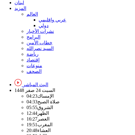
لبنان
المزيد
العالم
عربي واقليمي
دولي
نشرات الأخبار
البرامج
خطاب الأمين
السيد نصرالله
رياضة
إقتصاد
منوعات
الصحف
البث المباشر
السبت
24 صفر 1448
الإمساك
04:23
صلاة الصبح
04:33
الشروق
05:55
الظهر
12:44
العصر
16:27
المغرب
19:51
العشاء
20:48