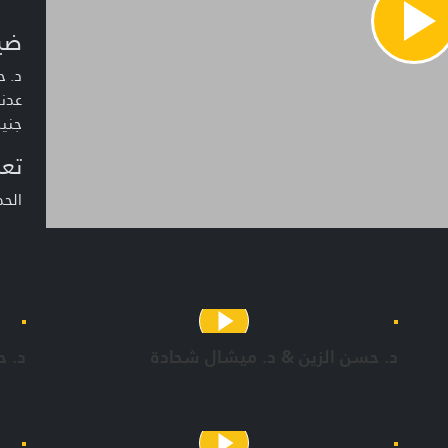
ضي
Pla
Vide
د. ح
عدنا
جني
تعر
الحد
د. حسن الزين & د. ميشال شحادة
د. 