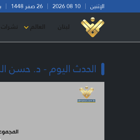
الإثنين
10 08 2026
26 صفر 1448
بيرو
لبنان
العالم
نشرات ا
الحدث اليوم - د. حسن الز