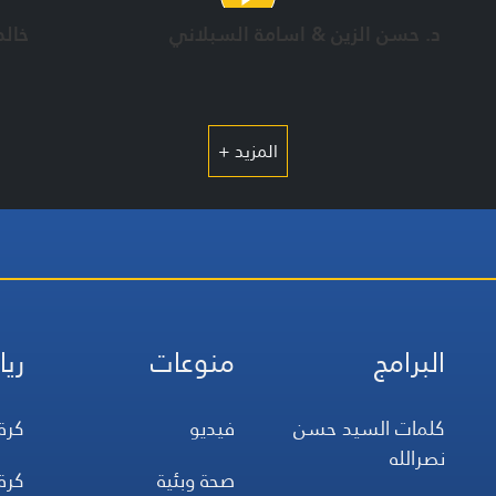
د. حسن الزين & اسامة السبلاني
خالد
المزيد +
البرامج
منوعات
ريا
كلمات السيد حسن
فيديو
كرة
نصرالله
صحة وبئية
كرة