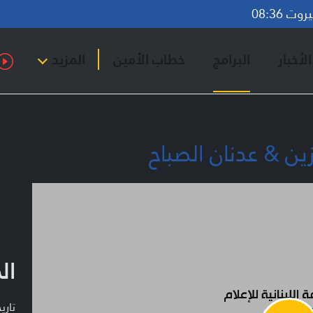
ت 08:36
لأخبار
البرامج
خطاب الأمين
المزيد
ين & عدنان الصباح
ال
تاريخ ا