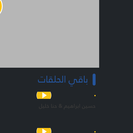
y
o
باقي الحلقات
حسين ابراهيم & حنا خليل