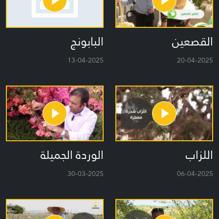
البابونج
القصعين
13-04-2025
20-04-2025
اللزاب
الوردة الجميلة
30-03-2025
06-04-2025