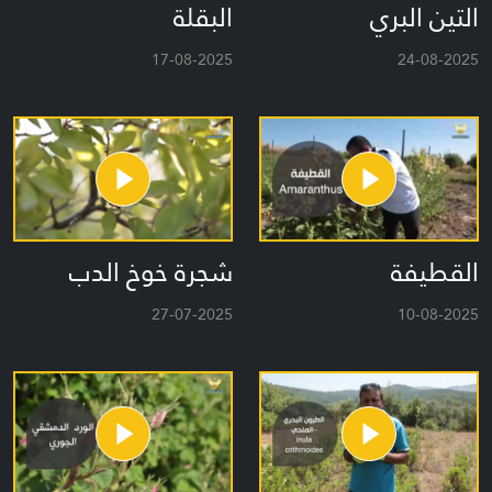
التين البري
البقلة
17-08-2025
24-08-2025
القطيفة
شجرة خوخ الدب
27-07-2025
10-08-2025