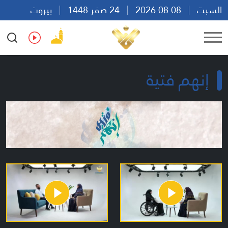
السبت
08 08 2026
24 صفر 1448
بيروت
12:25
Ar
En
Fr
Es
إنهم فتية