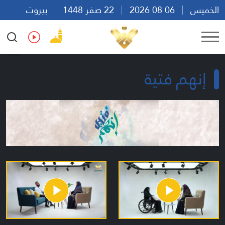
الخميس
06 08 2026
22 صفر 1448
بيروت
07:53
Ar
En
Fr
Es
إنهم فتية