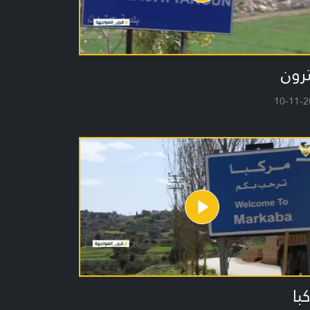
رون
10-11-2
با