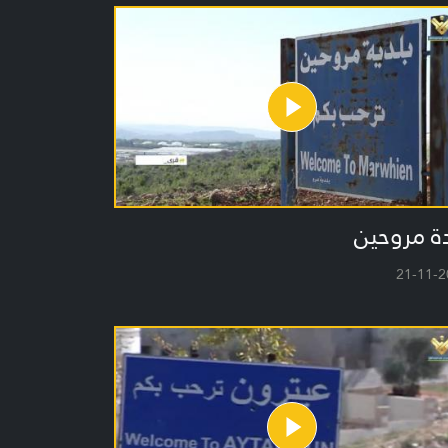
ة مروحين
21-11-2