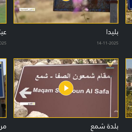
بليدا
عيت
025
14-11-2025
بلدة شمع
مرك