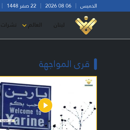
الخميس
06 08 2026
22 صفر 1448
بي
لبنان
العالم
نشرات ا
قرى المواجهة