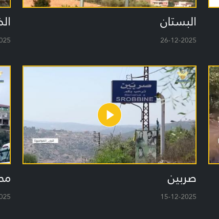
البستان
الظ
025
26-12-2025
صربين
مح
025
15-12-2025