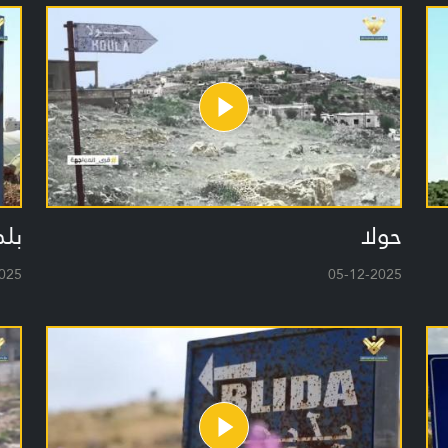
حولا
بلد
025
05-12-2025