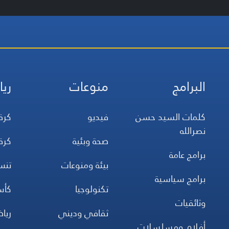
البرامج
منوعات
ريا
كلمات السيد حسن
فيديو
كرة
نصرالله
صحة وبئية
كرة
برامج عامة
بيئة ومنوعات
تن
برامج سياسية
تكنولوجيا
كأس
وثائقيات
ثقافي وديني
ريا
أفلام ومسلسلات