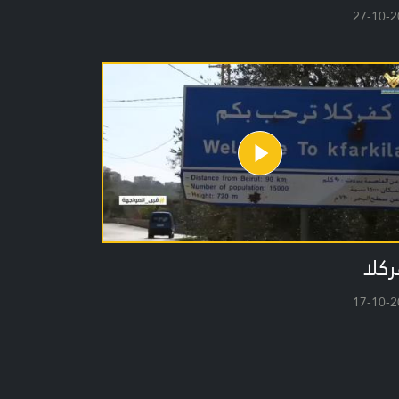
27-10-2
كلا
17-10-2