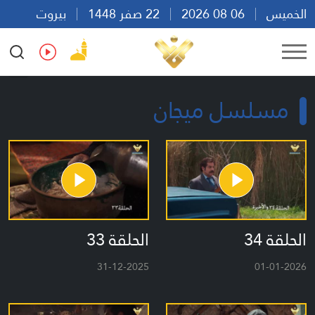
الخميس
06 08 2026
22 صفر 1448
بيروت
12:47
Ar
En
Fr
Es
مسلسل ميجان
الحلقة 34
الحلقة 33
31-12-2025
01-01-2026