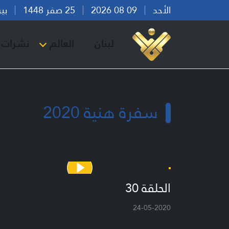
الأحد
09 08 2026
25 صفر 1448
بيروت 
لبنان
العالم
نشرات ا
سفرة هنية 2020
الحلقة 30
24-05-2020