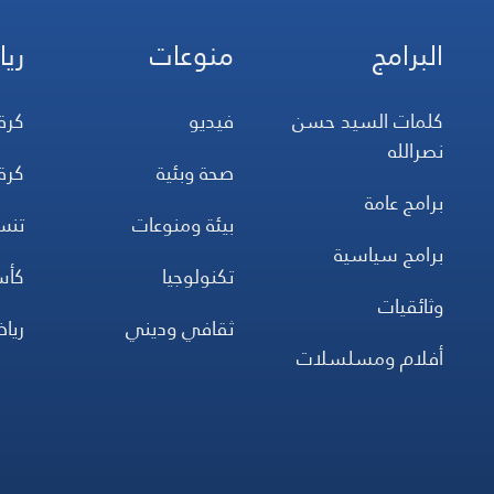
البرامج
منوعات
ريا
كلمات السيد حسن
فيديو
كرة
نصرالله
صحة وبئية
كرة
برامج عامة
بيئة ومنوعات
تن
برامج سياسية
تكنولوجيا
كأس
وثائقيات
ثقافي وديني
ريا
أفلام ومسلسلات