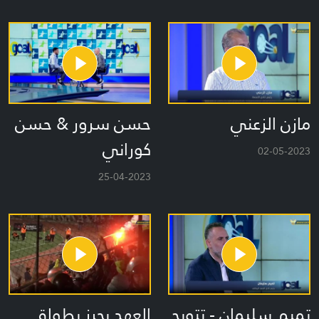
مازن الزعني
حسن سرور & حسن
كوراني
02-05-2023
25-04-2023
تميم سليمان - تتويج
العهد يحرز بطولة