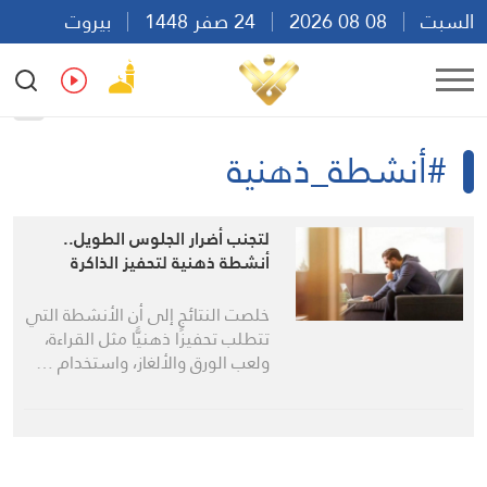
السبت
08 08 2026
24 صفر 1448
بيروت
07:34
Ar
En
Fr
Es
#أنشطة_ذهنية
لتجنب أضرار الجلوس الطويل..
أنشطة ذهنية لتحفيز الذاكرة
خلصت النتائج إلى أن الأنشطة التي
تتطلب تحفيزًا ذهنيًّا مثل القراءة،
ولعب الورق والألغاز، واستخدام …