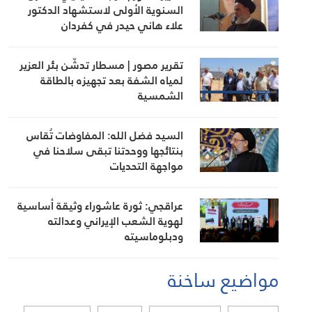
السنوية الأولى لاستشهاد الدكتور
علاء هاني حيدر في كفردان
تقرير مصور | مسطار تدشّن بئر العزير
لمياه الشفة بعد تجهيزه بالطاقة
الشمسية
السيد فضل الله: المفاوضات تُقاس
بنتائجها ووحدتنا تبقى سلاحنا في
مواجهة التحديات
عراقجي: ثورة عاشوراء وثيقة أساسية
لهوية الشعب الإيراني وعدالته
ودبلوماسيته
مواضيع ساخنة