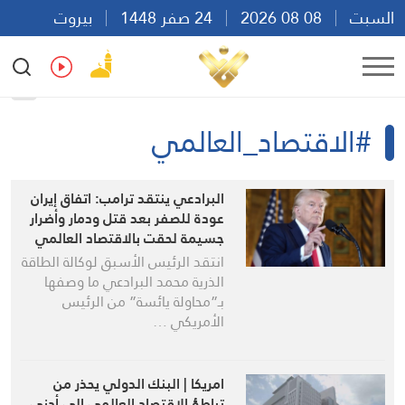
السبت
08 08 2026
24 صفر 1448
بيروت
08:26
Ar
En
Fr
Es
#الاقتصاد_العالمي
البرادعي ينتقد ترامب: اتفاق إيران
عودة للصفر بعد قتل ودمار وأضرار
جسيمة لحقت بالاقتصاد العالمي
انتقد الرئيس الأسبق لوكالة الطاقة
الذرية محمد البرادعي ما وصفها
بـ”محاولة يائسة” من الرئيس
الأمريكي …
امريكا | البنك الدولي يحذر من
تباطؤ الاقتصاد العالمي إلى أدنى