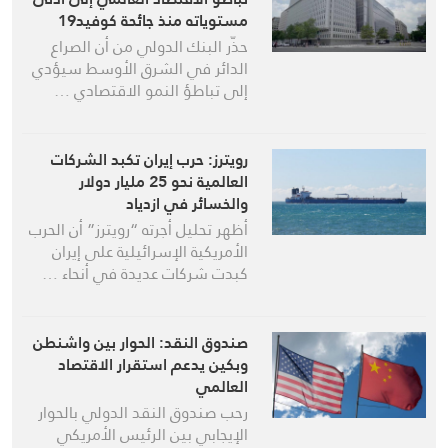
مستوياته منذ جائحة كوفيد19
بسبب تداعيات صراع الشرق
حذّر البنك الدولي من أن الصراع
الأوسط
الدائر في الشرق الأوسط سيؤدي
إلى تباطؤ النمو الاقتصادي …
رويترز: حرب إيران تكبد الشركات
العالمية نحو 25 مليار دولار
والخسائر في ازدياد
أظهر تحليل أجرته “رويترز” أن الحرب
الأمريكية الإسرائيلية على إيران
كبدت شركات عديدة في أنحاء …
صندوق النقد: الحوار بين واشنطن
وبكين يدعم استقرار الاقتصاد
العالمي
رحب صندوق النقد الدولي بالحوار
الإيجابي بين الرئيس الأمريكي