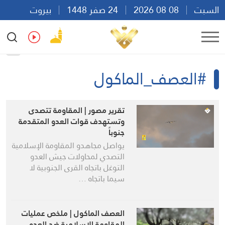
السبت
08 08 2026
24 صفر 1448
بيروت
20:37
Ar
En
Fr
Es
#العصف_الماكول
تقرير مصور | المقاومة تتصدى
وتستهدف قوات العدو المتقدمة
جنوباً
يواصل مجاهدو المقاومة الإسلامية
التصدي لمحاولات جيش العدو
التوغل باتجاه القرى الجنوبية لا
سيما باتجاه …
العصف الماكول | ملخص عمليات
المقاومة الاسلامية ضد العدو