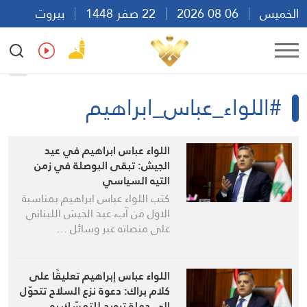
الخميس
06 08 2026
22 صفر 1448
بيروت
22:38
Ar
En
Fr
Es
#اللواء_عباس_ابراهيم
اللواء عباس ابراهيم في عيد
الجيش: تبقى البوصلة في زمن
التيه السياسي
كتب اللواء عباس ابراهيم بمناسبة
الاول من آب، عيد الجيش اللبناني
على منصاته عبر وسائل …
اللواء عباس إبراهيم تعليقًا على
كلام براك: دعوة نزع السلاح تتحوّل
إلى حملة ترويج للتمسّك به