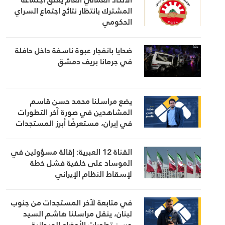
المشترك بانتظار نتائج اجتماع السراي
الحكومي
ضحايا بانفجار عبوة ناسفة داخل حافلة
في جرمانا بريف دمشق
يضع مراسلنا محمد حسن قاسم
المشاهدين في صورة آخر التطورات
في إيران، مستعرضًا أبرز المستجدات
على الساحتين السياسية والميدانية،
إلى جانب المواقف الرسمية وأبرز
القناة 12 العبرية: إقالة مسؤولين في
التطورات ذات الصلة بالشأنين الداخلي
الموساد على خلفية فشل خطة
والإقليمي
لإسقاط النظام الإيراني
في متابعة لآخر المستجدات من جنوب
لبنان، ينقل مراسلنا هاشم السيد
حسن تطورات الأوضاع الميدانية