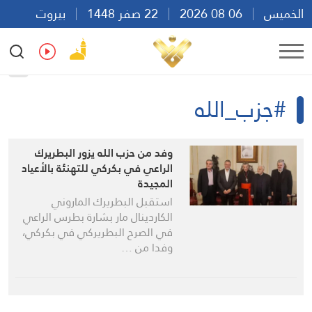
الخميس
06 08 2026
22 صفر 1448
بيروت
07:53
Ar
En
Fr
Es
#جزب_الله
وفد من حزب الله يزور البطريرك
الراعي في بكركي للتهنئة بالأعياد
المجيدة
استقبل البطريرك الماروني
الكاردينال مار بشارة بطرس الراعي
في الصرح البطريركي في بكركي،
وفدا من …