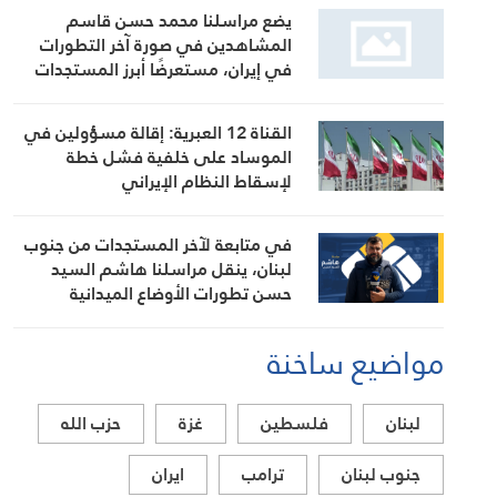
يضع مراسلنا محمد حسن قاسم
المشاهدين في صورة آخر التطورات
في إيران، مستعرضًا أبرز المستجدات
على الساحتين السياسية والميدانية،
إلى جانب المواقف الرسمية وأبرز
القناة 12 العبرية: إقالة مسؤولين في
التطورات ذات الصلة بالشأنين الداخلي
الموساد على خلفية فشل خطة
والإقليمي
لإسقاط النظام الإيراني
في متابعة لآخر المستجدات من جنوب
لبنان، ينقل مراسلنا هاشم السيد
حسن تطورات الأوضاع الميدانية
مواضيع ساخنة
لبنان
فلسطين
غزة
حزب الله
جنوب لبنان
ترامب
ايران