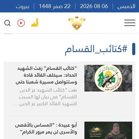
الخميس
06 08 2026
22 صفر 1448
بيروت
05:21
Ar
En
Fr
Es
#كتائب_القسام
“كتائب القسام” زفت الشهيد
الحداد: سيخلف القائد قادة
وستتواصل مسيرة شعبنا حتى
التحرير
نعت “كتائب الشهيد عز الدين
القسام” في بيان لها السبت
الشهيد القائد الكبير عز الدين …
أبو عبيدة : “المساس بالأقصى
والأسرى لن يمر مرور الكرام”