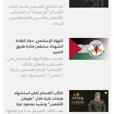
اكد الناطق العسكري باسم كتائب
القسام “أبو عبيدة” ان المساس
بالأقصى والأسرى الفلسطينيين
لن يمر …
الجهاد الإسلامي: دماء القادة
الشهداء ستبقى منارة طريق
التحرير
تقدمت حركة الجهاد الإسلامي في
فلسطين، بالتعازي لكتائب
“القسام” الجناح العسكري لحركة
“حماس”، “باستشهاد ثلة …
كتائب القسام تُعلن استشهاد
قيادات بارزة خلال “طوفان
الأقصى” وتشيد بصمود غزة
نعت كتائب القسام عددا من قادتها،