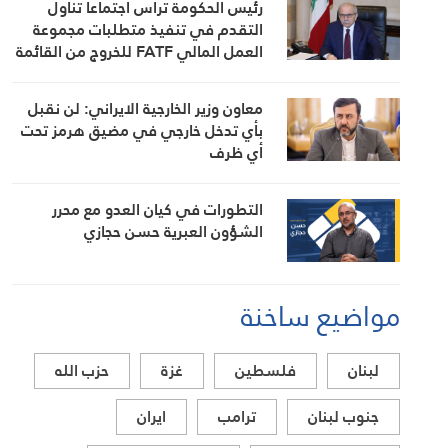
رئيس الحكومة ترأس اجتماعا تناول
التقدم في تنفيذ متطلبات مجموعة
العمل المالي FATF للخروج من القائمة
الرمادية
معاون وزير الخارجية الايراني: لن نقبل
بأي تدخل خارجي في مضيق هرمز تحت
أي ظرف
التطورات في كيان العدو مع محرر
الشؤون العبرية حسن حجازي
مواضيع ساخنة
لبنان
فلسطين
غزة
حزب الله
جنوب لبنان
ترامب
ايران