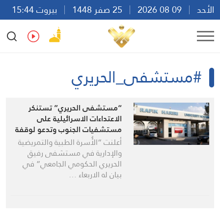
الأحد
09 08 2026
25 صفر 1448
بيروت 15:44
Ar
En
Fr
Es
#مستشفى_الحريري
“مستشفى الحريري” تستنكر
الاعتداءات الاسرائيلية على
مستشفيات الجنوب وتدعو لوقفة
تضامنية
أعلنت “الأُسرة الطبية والتمريضية
والإدارية في مستشفى رفيق
الحريري الحكومي الجامعي” في
بيان له الاربعاء …