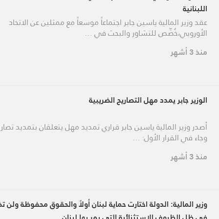
اللبنانية
عقد وزير المالية ​ياسين جابر​ اجتماعاً موسعاً مع ممثلين عن ​الاتحاد
الأوروبي​،خُصِّص للتشاور والبحث في …
منذ 3 أشهر
الوزير جابر يمدد مهل التصاريح الضريبية
أصدر وزير المالية ياسين جابر قراري تمديد مهل يتعلقان بتمديد تصاري
وجاء في القرار الأول: …
منذ 3 أشهر
وزير المالية: الدولة اختارت حماية لبنان أولاً والحقوق محفوظة ولن ت
في ظل الظروف الاستثنائية التي يمر بها لبنان