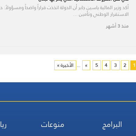
أكد وزير المالية ياسين جابر أن الدولة اتخذت قراراً واضحاً ومسؤولاً: ح
الاستقرار الوطني وتأمين …
منذ 3 أشهر
1
2
3
4
5
»
...
الأخيرة »
البرامج
منوعات
ريا