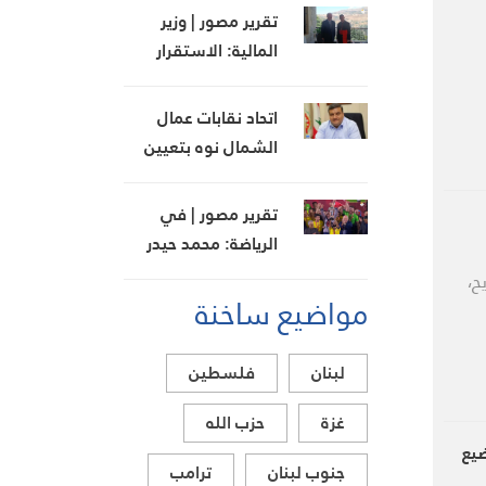
لوصوله
تقرير مصور | وزير
المالية: الاستقرار
النقدي أولوية
والرواتب ستُدفع في
اتحاد نقابات عمال
مواعيدها
الشمال نوه بتعيين
اعضاء مجلس ادارة
الضمان وبجهود وزير
تقرير مصور | في
العمل
الرياضة: محمد حيدر
من العهد إلى الحكمة
ح،
مواضيع ساخنة
لبنان
فلسطين
غزة
حزب الله
ضيع
جنوب لبنان
ترامب