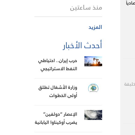
دياً
منذ ساعتين
المزيد
أحدث الأخبار
حرب إيران.. احتياطي
النفط الاستراتيجي
الأمريكي يتراجع
خليفة
لأدنى مستوى منذ
وزارة الأشغال تطلق
1983
أولى الخطوات
التنفيذية لتأهيل مطار
القليعات تمهيداً
الإعصار “دولفين”
لإعادة تشغيله
يضرب أوكيناوا اليابانية
والصين تستعد