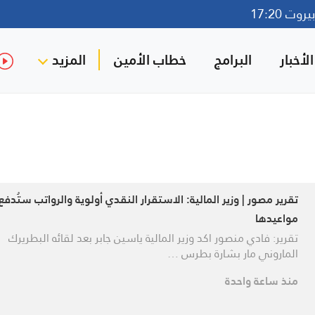
وت 17:20
لأخبار
البرامج
خطاب الأمين
المزيد
تقرير مصور | وزير المالية: الاستقرار النقدي أولوية والرواتب ستُدف
مواعيدها
تقرير: فادي منصور اكد وزير المالية ياسين جابر بعد لقائه البطريرك
الماروني مار بشارة بطرس …
منذ ساعة واحدة