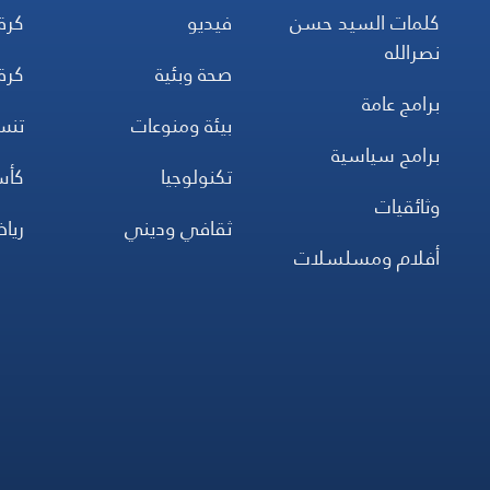
كلمات السيد حسن
فيديو
كرة
نصرالله
صحة وبئية
كرة
برامج عامة
بيئة ومنوعات
تن
برامج سياسية
تكنولوجيا
كأس
وثائقيات
ثقافي وديني
ريا
أفلام ومسلسلات