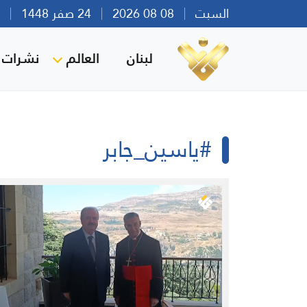
السبت
08 08 2026
24 صفر 1448
بير
لبنان
العالم
نشرات ا
#ياسين_جابر